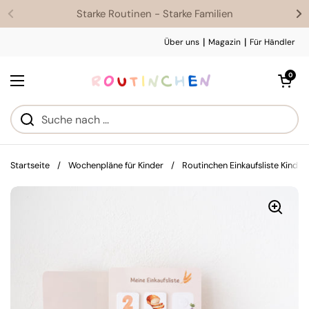
Zum Inhalt springen
Starke Routinen - Starke Familien
|
|
Über uns
Magazin
Für Händler
Warenkorb öf
0
Menü öffnen
Startseite
/
Wochenpläne für Kinder
/
Routinchen Einkaufsliste Kinder 